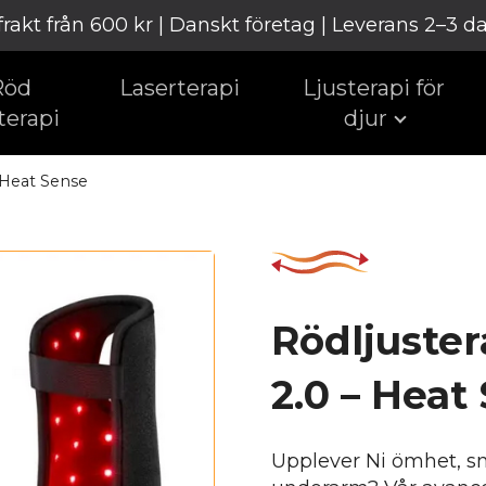
 frakt från 600 kr | Danskt företag | Leverans 2–3 d
Röd
Laserterapi
Ljusterapi för
terapi
djur
 Heat Sense
Rödljuste
2.0 – Heat
Upplever Ni ömhet, sm