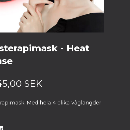
sterapimask - Heat
nse
45,00
SEK
erapimask. Med hela 4 olika våglängder
r