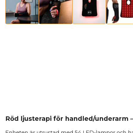
Röd ljusterapi för handled/underarm –
Enheten är utrustad med 54 LED-lampor och har