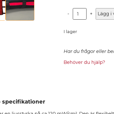
Rödljusterapi
-
+
Lägg i
handled/underar
2.0
-
I lager
Heat
Sense
mängd
Har du frågor eller b
Behöver du hjälp?
 specifikationer
 en ljusstyrka på ca 120 mW/cm². Den är flexibe