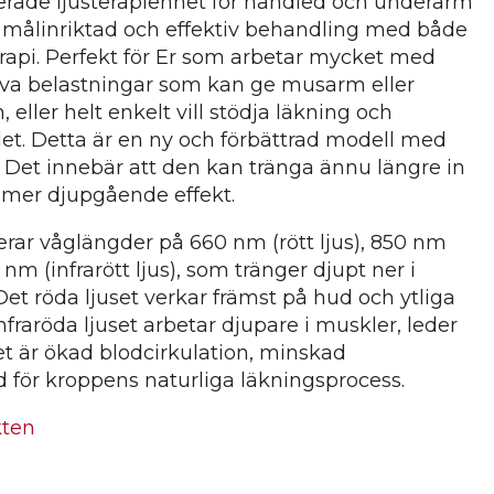
rade ljusterapienhet för handled och underarm
e målinriktad och effektiv behandling med både
erapi. Perfekt för Er som arbetar mycket med
iva belastningar som kan ge musarm eller
eller helt enkelt vill stödja läkning och
et. Detta är en ny och förbättrad modell med
. Det innebär att den kan tränga ännu längre in
 mer djupgående effekt.
ar våglängder på 660 nm (rött ljus), 850 nm
0 nm (infrarött ljus), som tränger djupt ner i
et röda ljuset verkar främst på hud och ytliga
fraröda ljuset arbetar djupare i muskler, leder
et är ökad blodcirkulation, minskad
 för kroppens naturliga läkningsprocess.
kten