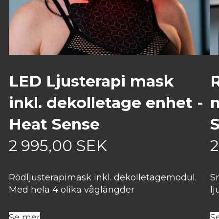
LED Ljusterapi mask
R
inkl. dekolletage enhet -
n
Heat Sense
2 995,00
SEK
2
Rödljusterapimask inkl. dekolletagemodul.
S
Med hela 4 olika våglängder
l
Se mer
S