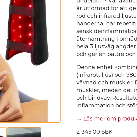
underarm? Vår avance
är utformad för att g
röd och infraröd ljust
händerna, har repetit
senskideinflammation, 
återhämtning i områd
hela 3 ljusvåglängder
och ger en bättre och
Denna enhet kombiner
(infrarött ljus) och 98
vävnad och muskler. D
muskler, medan det in
och bindväv. Resultat
inflammation och stöd
→ Läs mer om produ
2 345,00
SEK