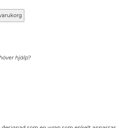
 varukorg
m
ehöver hjälp?
lt designad som en wrap som enkelt anpassas