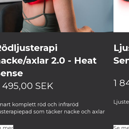
ödljusterapi
Lju
acke/axlar 2.0 - Heat
Se
Sense
1 8
 495,00
SEK
Ljust
mart komplett röd och infraröd
justerapiepad som täcker nacke och axlar
e mer
Se me