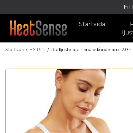
Fri
Startsida
ljus
Startsida
HS RLT
Rödljusterapi handled/underarm 2.0 –