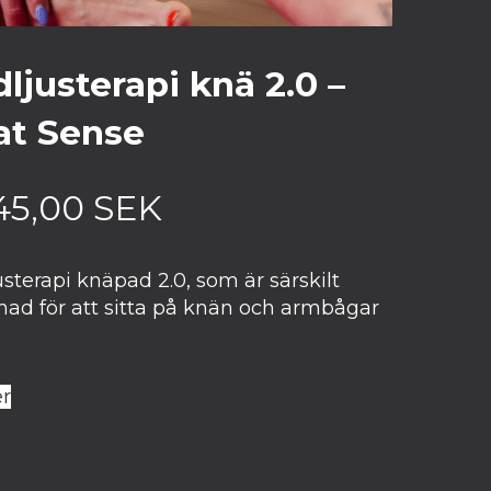
ljusterapi knä 2.0 –
at Sense
45,00
SEK
sterapi knäpad 2.0, som är särskilt
mad för att sitta på knän och armbågar
r