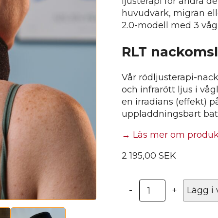
ljusterapi för andra de
huvudvärk, migrän ell
2.0-modell med 3 vågl
RLT nackomsla
Vår rödljusterapi-nac
och infrarött ljus i
en irradians (effekt)
uppladdningsbart batte
→ Läs mer om produ
2 195,00
SEK
Rödljusterapi
-
+
Lägg i
nacke
2.0