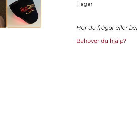
–
I lager
Heat
Sense
mängd
Har du frågor eller b
Behöver du hjälp?