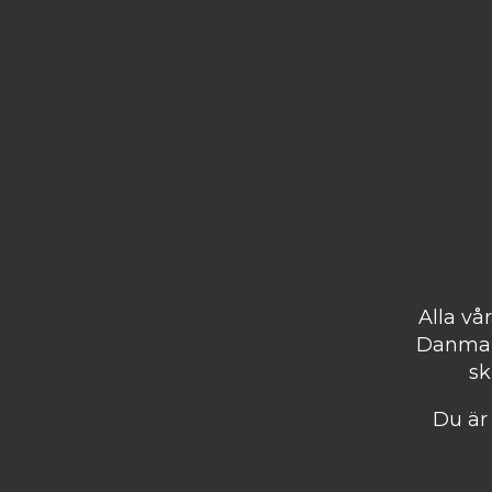
Alla vå
Danmark.
sk
Du är