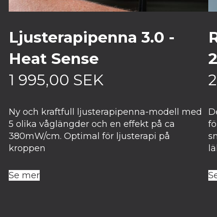
Ljusterapipenna 3.0 -
R
Heat Sense
2
1 995,00
SEK
2
Ny och kraftfull ljusterapipenna-modell med
D
5 olika våglängder och en effekt på ca
fö
380mW/cm. Optimal för ljusterapi på
s
kroppen
lä
Se mer
S