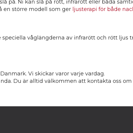
slå på. Ni kan slå på rött, infrarött eller båda s
så en större modell som ger
ljusterapi för både nac
e speciella våglängderna av infrarött och rött ljus
i Danmark. Vi skickar varor varje vardag.
kända. Du är alltid välkommen att kontakta oss om