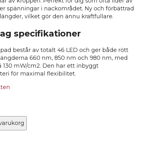
lar av kroppen. Perfekt för dig som ofta lider av
er spänningar i nackområdet. Ny och förbättrad
ängder, vilket gör den ännu kraftfullare.
g specifikationer
kpad består av totalt 46 LED och ger både rött
 våglängderna 660 nm, 850 nm och 980 nm, med
 på 130 mW/cm2. Den har ett inbyggt
ri för maximal flexibilitet.
kten
 varukorg