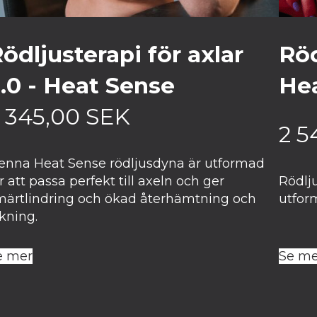
ödljusterapi för axlar
Röd
.0 - Heat Sense
He
 345,00
SEK
2 5
enna Heat Sense rödljusdyna är utformad
r att passa perfekt till axeln och ger
Rödlju
märtlindring och ökad återhämtning och
utfor
kning.
e mer
Se me