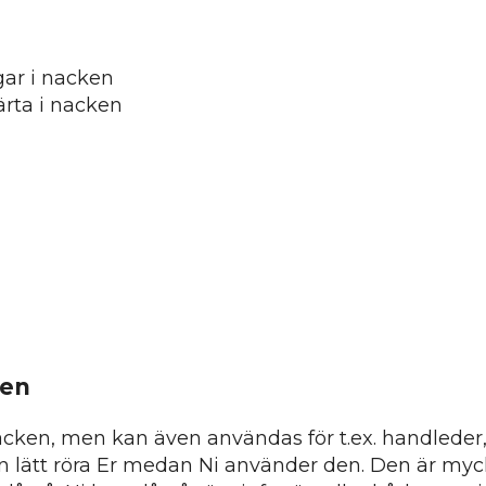
gar i nacken
ärta i nacken
ken
 nacken, men kan även användas för t.ex. handlede
an lätt röra Er medan Ni använder den. Den är mycket