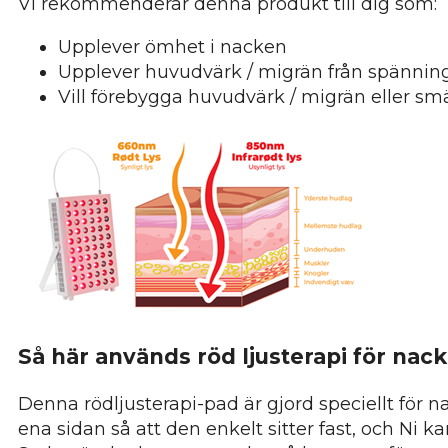
Vi rekommenderar denna produkt till dig som:
Upplever ömhet i nacken
Upplever huvudvärk / migrän från spännin
Vill förebygga huvudvärk / migrän eller sm
Så här används röd ljusterapi för nac
Denna rödljusterapi-pad är gjord speciellt för
ena sidan så att den enkelt sitter fast, och Ni k