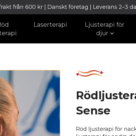
 frakt från 600 kr | Danskt företag | Leverans 2–3 d
Röd
Laserterapi
Ljusterapi för
terapi
djur
Rödljuster
Sense
Röd ljusterapi för nac