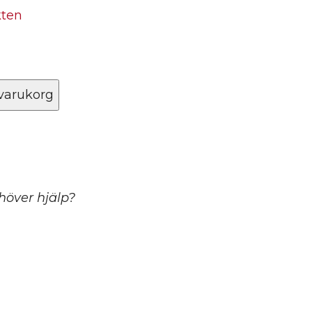
kten
 varukorg
ehöver hjälp?