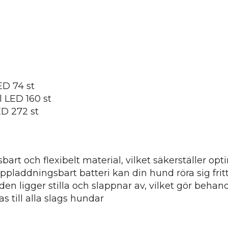
ED 74 st
 LED 160 st
ED 272 st
ngsbart och flexibelt material, vilket säkerställer
pladdningsbart batteri kan din hund röra sig frit
igger stilla och slappnar av, vilket gör behandl
as till alla slags hundar