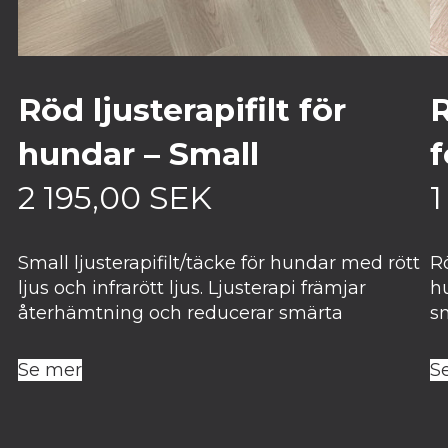
Röd ljusterapifilt för
R
hundar – Small
f
2 195,00
SEK
1
Small ljusterapifilt/täcke för hundar med rött
R
ljus och infrarött ljus. Ljusterapi främjar
h
återhämtning och reducerar smärta
s
Se mer
S