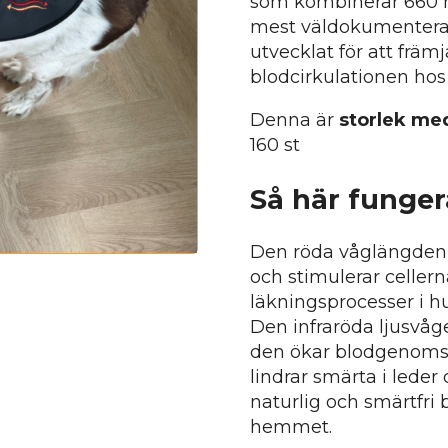
som kombinerar 660 nm
mest väldokumenterad
utvecklat för att frä
blodcirkulationen hos
Denna är
storlek m
160 st
Så här funger
Den röda våglängden l
och stimulerar celler
läkningsprocesser i h
Den infraröda ljusvåg
den ökar blodgenoms
lindrar smärta i lede
naturlig och smärtfr
hemmet.