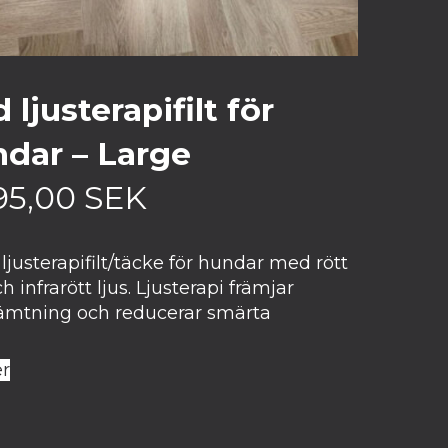
 ljusterapifilt för
dar – Large
95,00
SEK
ljusterapifilt/täcke för hundar med rött
ch infrarött ljus. Ljusterapi främjar
ämtning och reducerar smärta
r