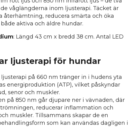
 rött ljus och 850 nm infrarött ljus – de två
e våglängderna inom ljusterapi. Täcket är
mja återhämtning, reducera smärta och öka
 både aktiva och äldre hundar.
edium
: Längd 43 cm x bredd 38 cm. Antal LED
ar ljusterapi för hundar
justerapi på 660 nm tränger in i hudens yta
nas energiproduktion (ATP), vilket påskyndar
ud, senor och muskler.
en på 850 nm går djupare ner i vävnaden, där
trömningen, reducerar inflammation och
r och muskler. Tillsammans skapar de en
i behandlingsform som kan användas dagligen i