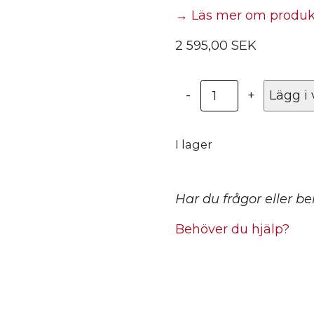
→ Läs mer om produ
2 595,00
SEK
Röd
-
+
Lägg i
ljusterapifilt
för
hundar
I lager
–
Medium
mängd
Har du frågor eller b
Behöver du hjälp?