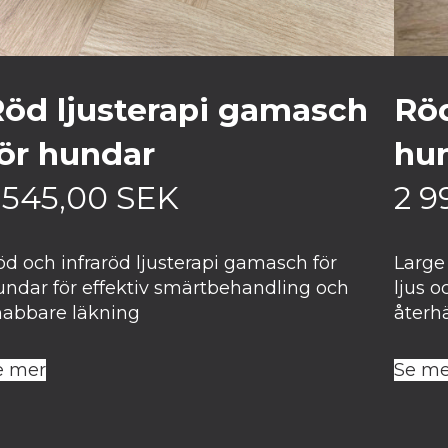
öd ljusterapi gamasch
Röd
ör hundar
hun
 545,00
SEK
2 9
öd och infraröd ljusterapi gamasch för
Large 
undar för effektiv smärtbehandling och
ljus o
nabbare läkning
återh
e mer
Se me