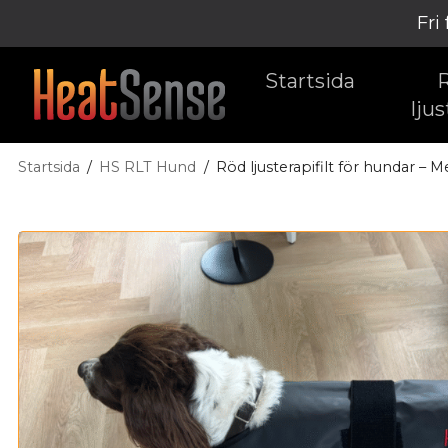
Fri
Startsida
ljus
Startsida
HS RLT Hund
Röd ljusterapifilt för hundar – 