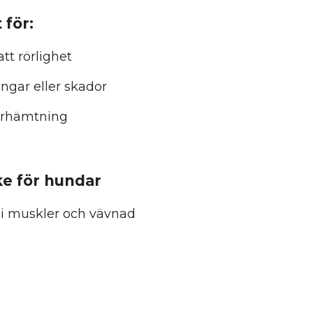
 för:
tt rörlighet
ngar eller skador
terhämtning
ke för hundar
 i muskler och vävnad