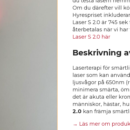
du testa lasern hemma 
Om du därefter vill köp
Hyrespriset inkluderar
Laser S 2.0 är 745 sek
återbetalas när vi har 
Laser S 2.0 här
Beskrivning a
Laserterapi för smärt
laser som kan använd
ljusvågor på 650nm (rö
minimera smärta, öm
det är akuta eller kr
människor, hästar, hu
2.0
kan främja smärtl
→ Läs mer om produ