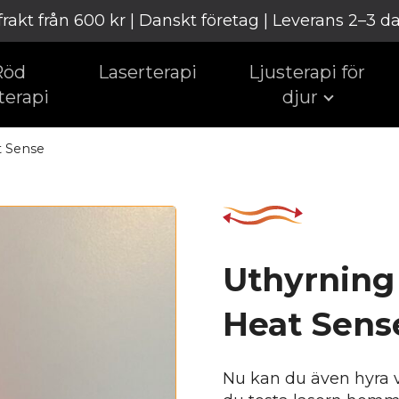
 frakt från 600 kr | Danskt företag | Leverans 2–3 d
Röd
Laserterapi
Ljusterapi för
terapi
djur
t Sense
Uthyrning 
Heat Sens
Nu kan du även hyra vå