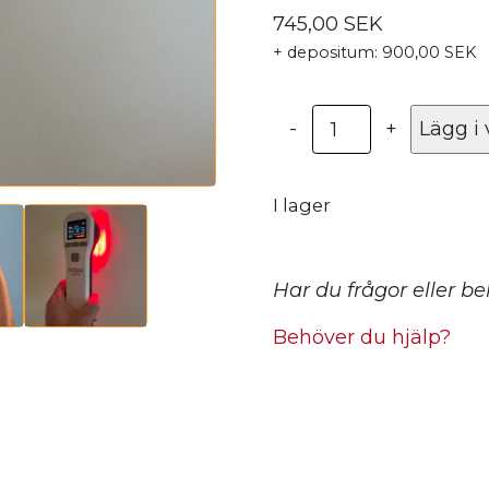
745,00
SEK
+ depositum:
900,00
SEK
Uthyrning
-
+
Lägg i
-
Home
Laser
I lager
S
2.0
-
Har du frågor eller b
Heat
Sense
Behöver du hjälp?
mängd