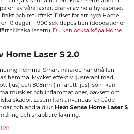
och själv känna hur effektiv laserterapin är.
a en av våra lasrar, drar vi av hela hyrespriset.
 frakt och returfrakt. Priset för att hyra Home
 för 10 dagar + 900 sek deposition (depositionen
fått tillbaka lasern).
Du kan också köpa Home
v Home Laser S 2.0
lindring hemma. Smart infraröd handhållen
as hemma. Mycket effektiv ljusterapi med
tt ljus) och 808nm (infrarött ljus), som kan
ma muskler och inflammationer, oavsett om
oniska skador. Lasern kan användas för både
ndar och andra djur.
Heat Sense Home Laser S
indring och snabbare läkning.
kten