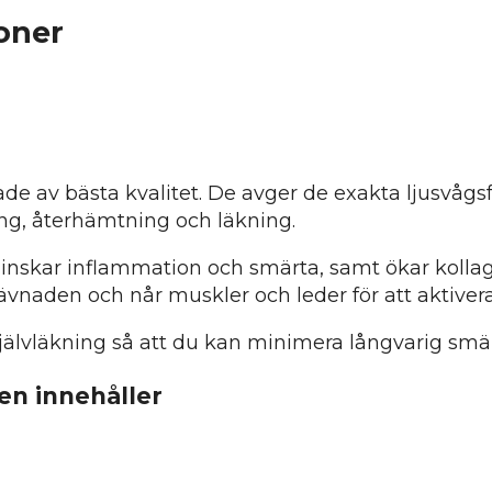
ioner
ade av bästa kvalitet. De avger de exakta ljusvågs
ing, återhämtning och läkning.
, minskar inflammation och smärta, samt ökar koll
 vävnaden och når muskler och leder för att aktiver
jälvläkning så att du kan minimera långvarig smär
en innehåller