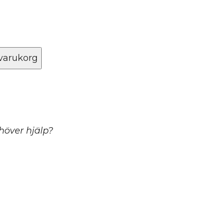
 varukorg
ehöver hjälp?