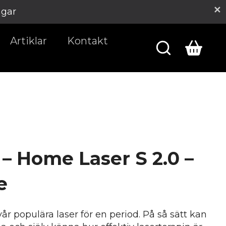
agar
Artiklar
Kontakt
– Home Laser S 2.0 –
e
r populära laser för en period. På så sätt kan