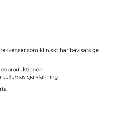
frekvenser som kliniskt har bevisats ge
agenproduktionen
a cellernas självläkning
ta.